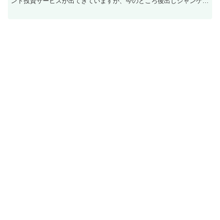
ント投資サービスが出てきていますが、今のところ後出しジャンケン
可能なのはdポイント投資のみだと思います。⇒dポイント...