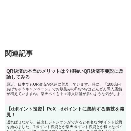
関連記事
QR決済の本当のメリットは？根強いQR決済不要説に反
論してみる
最近、日本でもQR決済が急速に普及しています。特に、「100億円
あげちゃうキャンペーン」でお馴染みのPaypayはどんどん導入店舗
が増えていますね。楽天ペイも中々導入店舗が多いような気がしま
す。その一方、「Suica・Pasmoで支払いは済...
【dポイント投資】PeX→dポイントに集約する裏技を発
見！
遅ればせながら、後出しジャンケンができると有名なdポイント投資
を始めました。Tポイント投資とか楽天ポイント投資とか様々なポイ