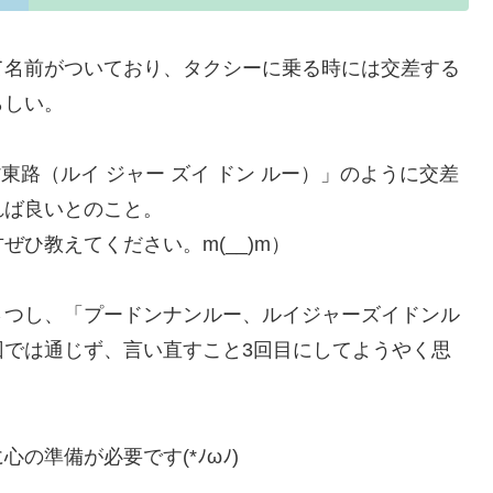
て名前がついており、タクシーに乗る時には交差する
らしい。
東路（ルイ ジャー ズイ ドン ルー）」のように交差
れば良いとのこと。
ひ教えてください。m(__)m）
さつし、「プードンナンルー、ルイジャーズイドンル
回では通じず、言い直すこと3回目にしてようやく思
の準備が必要です(*ﾉωﾉ)