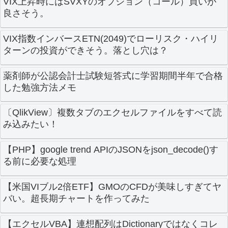
VIX上昇時にはSVXYのオプション（コール）買いが
良さそう。
VIX指数インバースETN(2049)でローリスク・ハイリ
ターンの投資ができそう。落とし穴は？
薬剤師が公認会計士試験短答式に学習期間半年で合格
した勉強方法メモ
〔QlikView〕複数タブのエクセルファイルをすべて読
み込みたい！
【PHP】google trend APIのJSONをjson_decode()す
る前に必要な処理
【米国VIブル2倍ETF】GMOのCFDが美味しすぎてヤ
バい。超長期チャートを作ってみた
【エクセルVBA】連想配列はDictionaryではなくコレ