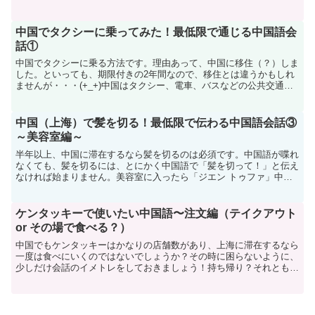
なり難しいんじゃないでしょうか。（私だけ？）イントネー...
中国でタクシーに乗ってみた！最低限で通じる中国語会
話①
中国でタクシーに乗る方法です。理由あって、中国に移住（？）しま
した。といっても、期限付きの2年間なので、移住とは違うかもしれ
ませんが・・・(+_+)中国はタクシー、電車、バスなどの公共交通機
関が非常に格安で使えます。まったく中国語がわからな...
中国（上海）で髪を切る！最低限で伝わる中国語会話③
～美容室編～
半年以上、中国に滞在するなら髪を切るのは必須です。中国語が喋れ
なくても、髪を切るには、とにかく中国語で「髪を切って！」と伝え
なければ始まりません。美容室に入ったら「ジエン トゥファ」中国
語で「髪を切る」は「ジエン トゥファ」です。ジエンは「...
ケンタッキーで使いたい中国語〜注文編（テイクアウト
or その場で食べる？）
中国でもケンタッキーはかなりの店舗数があり、上海に滞在するなら
一度は食べにいくのではないでしょうか？その時に困らないように、
少しだけ会話のイメトレをしておきましょう！持ち帰り？それとも、
ここで食べる？要打包吗？（yào dǎ baō ma?...