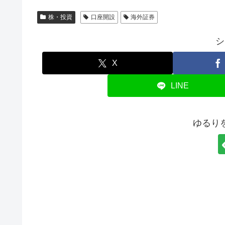
株・投資
口座開設
海外証券
シ
X
LINE
ゆるり