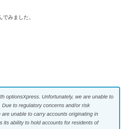
し込んでみました。
th optionsXpress. Unfortunately, we are unable to
. Due to regulatory concerns and/or risk
 are unable to carry accounts originating in
its ability to hold accounts for residents of