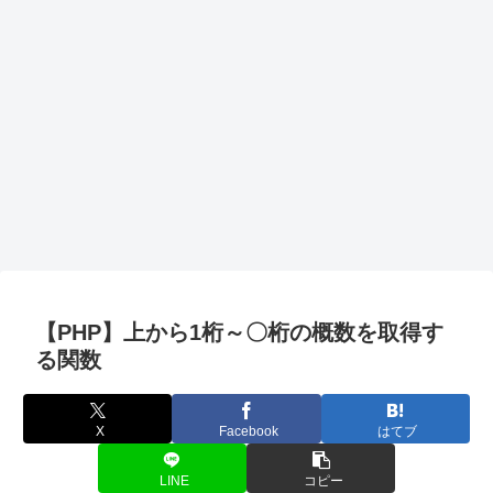
【PHP】上から1桁～〇桁の概数を取得す
る関数
X
Facebook
はてブ
LINE
コピー