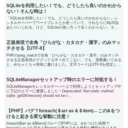
SQLiteを利用したい！でも、どうしたら良いのかわから
ない！そんな時は！
「SQLiteを利用したい！でも、どうしたら良いのかわからない」レ
ンタルサーバーでワードプレスとか使っていて、それなりにMySQL
あたりいじれる。けど、SQLiteの使い方って全くわからない。そん
な方、多いんじゃないでしょうか？MySQLと...
正規表現で全角「ひらがな・カタカナ・漢字」のみマッ
チさせる【UTF-8】
PHPのpreg_matchで全角「ひらがな・カタカナ・漢字」のみマッチ
させる正規表現がググっても中々出てこない。でも、実際書いてみる
と、めちゃくちゃ簡単に書けました。文字コードはUTF-8を想定して
います。preg_match('//u'...
SQLiteManagerセットアップ時のエラーに対処する！
SQLiteManagerをレンタルサーバー上で利用しようとセットアップ中
に下記のエラーに遭遇しました！Deprecated: Non-static method
sqlite::getDbVersion() should not be c...
【PHP】バグ？foreach(＄arr as &＄item)←この&をつ
けると起きる変な挙動に注意！
foreach($arr as &$item){ //ループ}PHPには、&をつけた状態で
foreachループを回すと$itemが上書きできる便利な機能があります。