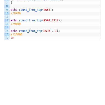
7
}
8
9
echo
round_from_top
(
8654
)
;
10
//8700
11
12
echo
round_from_top
(
9591.1212
)
;
13
//9600
14
15
echo
round_from_top
(
9595
,
1
)
;
16
//10000
17
?>