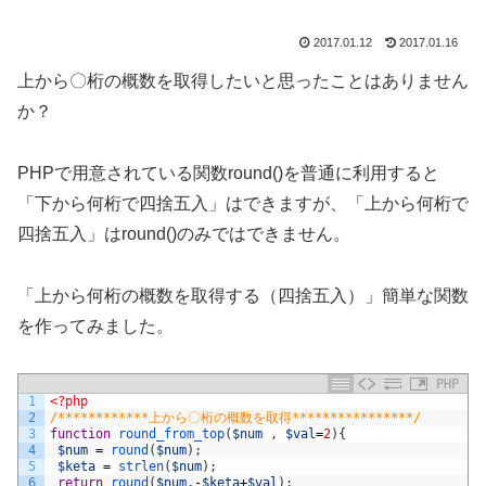
2017.01.12
2017.01.16
上から〇桁の概数を取得したいと思ったことはありません
か？
PHPで用意されている関数round()を普通に利用すると
「下から何桁で四捨五入」はできますが、「上から何桁で
四捨五入」はround()のみではできません。
「上から何桁の概数を取得する（四捨五入）」簡単な関数
を作ってみました。
PHP
1
<?php
2
/************上から〇桁の概数を取得****************/
3
function
round_from_top
(
$num
,
$val
=
2
)
{
4
$num
=
round
(
$num
)
;
5
$keta
=
strlen
(
$num
)
;
6
return
round
(
$num
,
-
$keta
+
$val
)
;