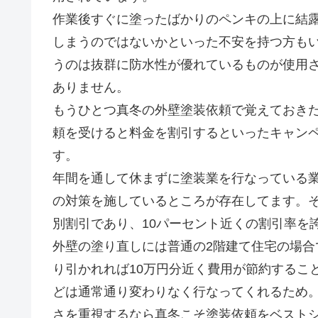
作業後すぐに塗ったばかりのペンキの上に結
しまうのではないかといった不安を持つ方も
うのは抜群に防水性が優れているものが使用
ありません。
もうひとつ真冬の外壁塗装依頼で覚えておき
頼を受けると料金を割引するといったキャン
す。
年間を通して休まずに塗装業を行なっている
の対策を施しているところが存在してます。
別割引であり、10パーセント近くの割引率を
外壁の塗り直しには普通の2階建て住宅の場合で
り引かれれば10万円分近く費用が節約するこ
どは通常通り変わりなく行なってくれるため
さを重視するなら真冬こそ塗装依頼をベスト