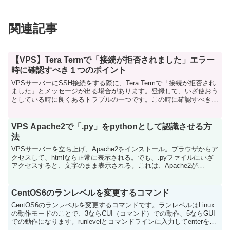
関連記事
【VPS】Tera Termで「接続が拒否されました」エラー
時に確認すべき１つのポイント
VPSサーバーにSSH接続をする際に、Tera Termで「接続が拒否され
ました」とメッセージが出る場合があります。登録して、いざ使おう
としている時に良くあるトラブルの一つです。この時に確認すべき
は、ポート番号です。ポート番号はデフォルトで...
VPS Apache2で「.py」をpythonとして認識させる方
法
VPSサーバーを立ち上げ、Apache2をインストール。ブラウザからア
クセスして、htmlなら正常に表示される。でも、.pyファイルにいざ
アクセスすると、文字のまま表示される。これは、Apache2が
「.py」をpythonとして認識できて...
CentOS6のランレベルを変更するコマンド
CentOS6のランレベルを変更するコマンドです。ランレベルはLinux
の動作モードのことで、3ならCUI（コマンド）での動作、5ならGUI
での動作になります。runlevelとコマンドラインに入力してenterを押
すと現在のランレベルの設...