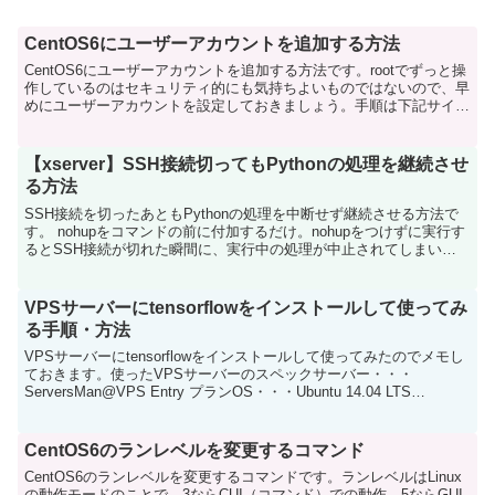
CentOS6にユーザーアカウントを追加する方法
CentOS6にユーザーアカウントを追加する方法です。rootでずっと操
作しているのはセキュリティ的にも気持ちよいものではないので、早
めにユーザーアカウントを設定しておきましょう。手順は下記サイト
がとても詳しです。CentOS 6 - 初期...
【xserver】SSH接続切ってもPythonの処理を継続させ
る方法
SSH接続を切ったあともPythonの処理を中断せず継続させる方法で
す。 nohupをコマンドの前に付加するだけ。nohupをつけずに実行す
るとSSH接続が切れた瞬間に、実行中の処理が中止されてしまいま
すが、nohupをつけて実行するとSS...
VPSサーバーにtensorflowをインストールして使ってみ
る手順・方法
VPSサーバーにtensorflowをインストールして使ってみたのでメモし
ておきます。使ったVPSサーバーのスペックサーバー・・・
ServersMan@VPS Entry プランOS・・・Ubuntu 14.04 LTS
(64bit)HD...
CentOS6のランレベルを変更するコマンド
CentOS6のランレベルを変更するコマンドです。ランレベルはLinux
の動作モードのことで、3ならCUI（コマンド）での動作、5ならGUI