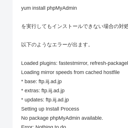
yum install phpMyAdmin
を実行してもインストールできない場合の対
以下のようなエラーが出ます。
Loaded plugins: fastestmirror, refresh-packagek
Loading mirror speeds from cached hostfile
* base: ftp.iij.ad.jp
* extras: ftp.iij.ad.jp
* updates: ftp.iij.ad.jp
Setting up Install Process
No package phpMyAdmin available.
Error: Nothing to do