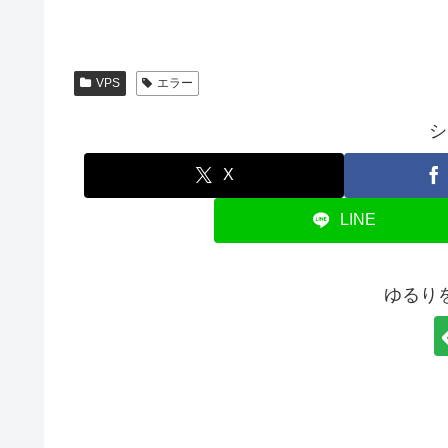
VPS
エラー
シ
X
LINE
ゆるり