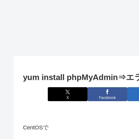
yum install phpMyAdmi
X
Facebook
CentOSで