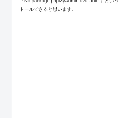
「No package phpMyAdmin availab
トールできると思います。