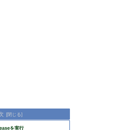
次
releaseを実行