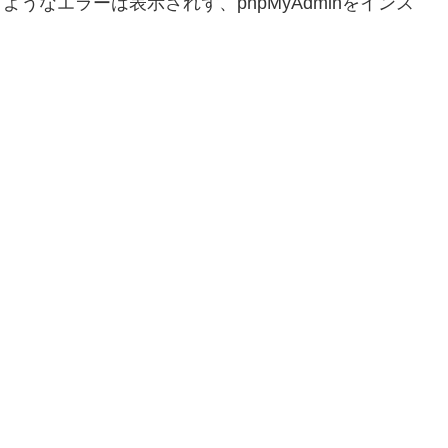
le.」というようなエラーは表示されず、phpMyAdminをインス