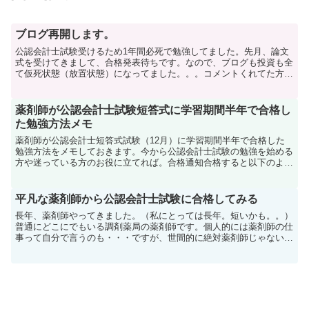
ブログ再開します。
公認会計士試験受けるため1年間必死で勉強してました。先月、論文
式を受けてきまして、合格発表待ちです。なので、ブログも投資も全
て仮死状態（放置状態）になってました。。。コメントくれてた方す
みません。uvxyの空売りポジション＋uvxyコール（...
薬剤師が公認会計士試験短答式に学習期間半年で合格し
た勉強方法メモ
薬剤師が公認会計士短答式試験（12月）に学習期間半年で合格した
勉強方法をメモしておきます。今から公認会計士試験の勉強を始める
方や迷っている方のお役に立てれば。合格通知合格すると以下のよう
な通知が届きます。＜後日upload予定＞私のバックグ...
平凡な薬剤師から公認会計士試験に合格してみる
長年、薬剤師やってきました。（私にとっては長年。短いかも。。）
普通にどこにでもいる調剤薬局の薬剤師です。個人的には薬剤師の仕
事って自分で言うのも・・・ですが、世間的に絶対薬剤師じゃないと
難しすぎてダメってことはないんですよね。長くやればやる...